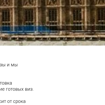
изы и мы
отовка
ие готовых виз.
сит от срока