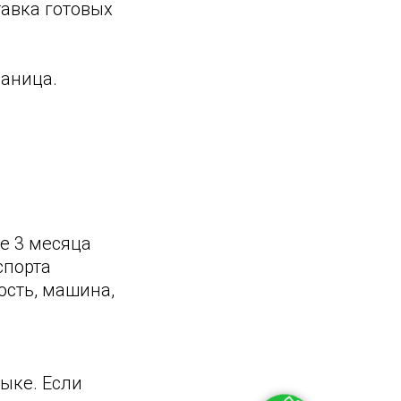
тавка готовых
раница.
е 3 месяца
спорта
ость, машина,
ыке. Если