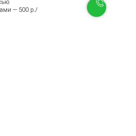
сью
ми — 500 р./