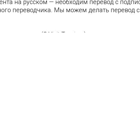
ента на русском — необходим перевод с подпи
ого переводчика. Мы можем делать перевод са
ческая виза (С Visit Tourism)
визы и Консульский сбор:
ность