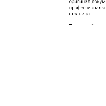
оригинал докум
профессиональн
страница.
Тип визы
Туристи
Срок действия 
6 месяцев - £93
2 года - £350
5 лет - £636
10 лет - £798
Скачать
Доверен