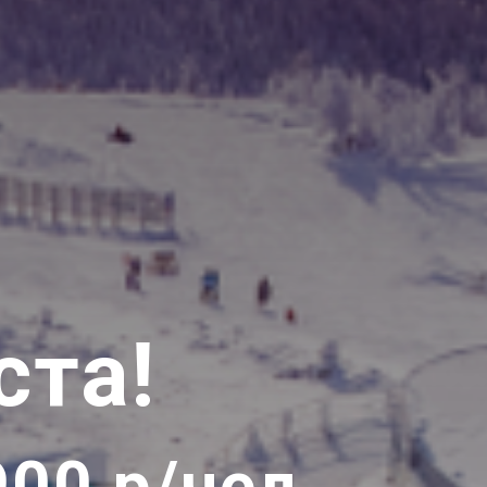
ста!
00 р/чел.