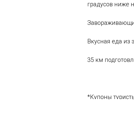
градусов ниже 
Завораживающи
Вкусная еда из 
35 км подготов
*Купоны туристы
курорт.