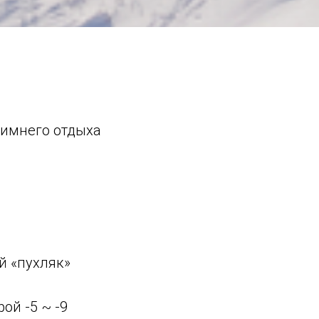
зимнего отдыха
й «пухляк»
ой -5 ~ -9