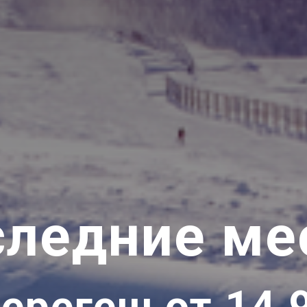
ледние ме
ерегеш от 14 9